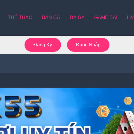
THỂ THAO
BẮN CÁ
ĐÁ GÀ
GAME BÀI
LI
Đăng Ký
Đăng Nhập