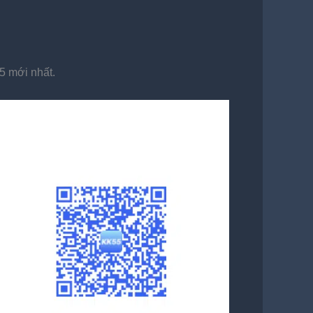
5 mới nhất.