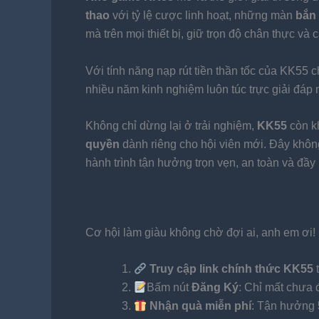
thao
với tỷ lệ cược linh hoạt, những màn
bắn
mà trên mọi thiết bị, giữ trọn độ chân thực và
Với tính năng nạp rút tiền thần tốc của KK55 c
nhiều năm kinh nghiệm luôn túc trực giải đáp
Không chỉ dừng lại ở trải nghiệm,
KK55
còn k
quyền
dành riêng cho hội viên mới. Đây khôn
hành trình tận hưởng trọn vẹn, an toàn và đầy
Cơ hội làm giàu không chờ đợi ai, anh em ơi!
Truy cập link chính thức KK55
Bấm nút
Đăng Ký
: Chỉ mất chưa
Nhận quà miễn phí
: Tận hưởng