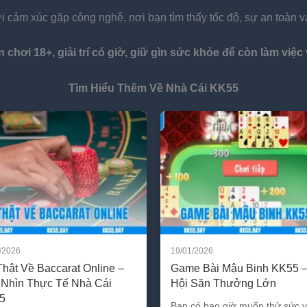
i cảm xúc gặp công nghệ, nơi bạn tìm thấy tốc độ, sự an toàn và 
n chơi 18+, giải trí có giờ, giữ gìn sức khỏe để còn làm vi
Tìm Hiểu Thêm Về Nhà Cái KK55
/2026
19/01/2026
hật Về Baccarat Online –
Game Bài Mậu Binh KK55 
 Nhìn Thực Tế Nhà Cái
Hội Săn Thưởng Lớn
5
Bạn có bao giờ muốn thử sức v