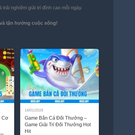
trải nghiệm giải trí đỉnh cao mỗi ngày.
ệc và tận hưởng cuộc sống!
18/01/2026
– Cơ
Game Bắn Cá Đổi Thưởng –
Game Giải Trí Đổi Thưởng Hot
Hit
ới