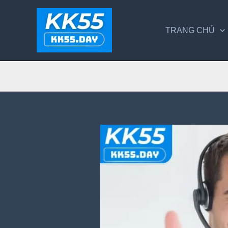
Skip
to
TRANG CHỦ
content