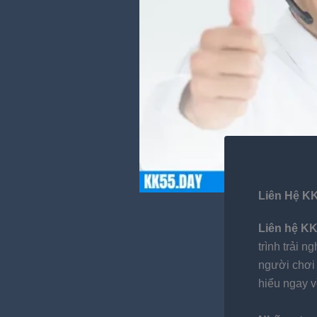
Liên Hệ K
Liên hệ K
trình trải n
người chơi 
hiểu ngay về