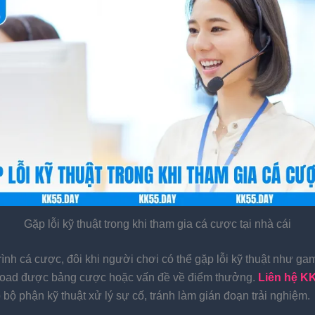
Gặp lỗi kỹ thuật trong khi tham gia cá cược tại nhà cái
rình cá cược, đôi khi người chơi có thể gặp lỗi kỹ thuật như gam
 load được bảng cược hoặc vấn đề về điểm thưởng.
Liên hệ K
p bộ phận kỹ thuật xử lý sự cố, tránh làm gián đoạn trải nghiệm.