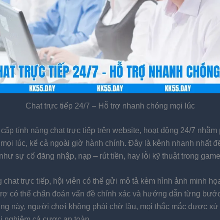
Chat trực tiếp 24/7 – Hỗ trợ nhanh chóng mọi lúc
cấp tính năng chat trực tiếp trên website, hoạt động 24/7 nhằm
mọi lúc, kể cả ngoài giờ hành chính. Đây là kênh nhanh nhất để
như sự cố đăng nhập, nạp – rút tiền, hay lỗi kỹ thuật trong gam
 chat trực tiếp, hội viên có thể gửi mô tả kèm hình ảnh minh họ
trợ có thể chẩn đoán vấn đề chính xác và hướng dẫn từng bước 
ng này, người chơi không phải chờ lâu, mọi thắc mắc được xử lý
i nghiệm cá cược an toàn.