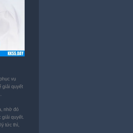
 phục vụ
 giải quyết
e.
a, nhờ đó
giải quyết.
 tức thì,