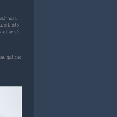
nhật hoặc
u, giải đáp
ược bảo vệ.
iệu quả cho