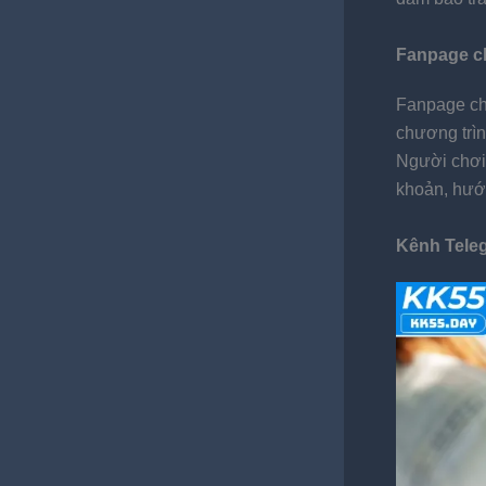
Fanpage ch
Fanpage ch
chương trìn
Người chơi 
khoản, hướ
Kênh Teleg