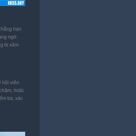
 chẳng hạn
áng ngờ.
ng bị xâm
 hội viên
 chậm, hoặc
ểm tra, xác