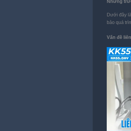
Những trườ
Dưới đây l
bảo quá trì
Vấn đề liê