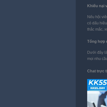
Khiếu nại 
Nếu hội vi
có dấu hiệu 
thắc mắc, x
Tổng hợp c
Dưới đây l
mọi nhu cầ
Chat trực 