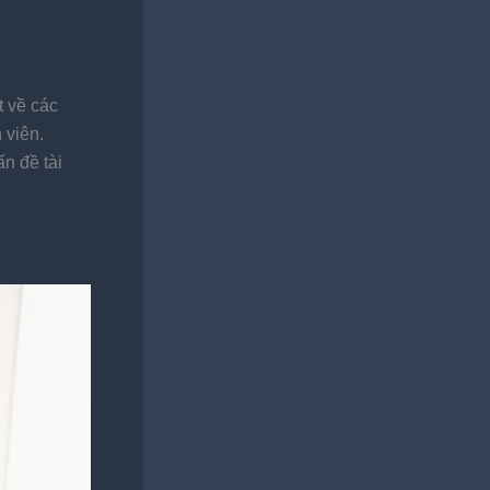
t về các
 viên.
n đề tài