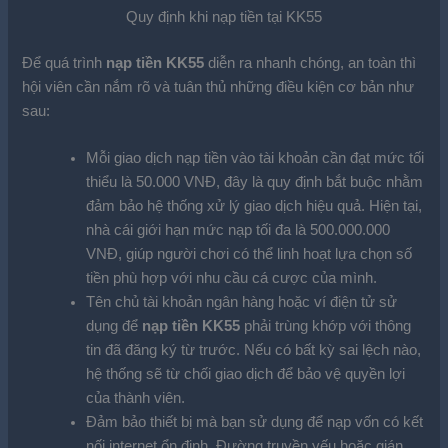
Quy định khi nạp tiền tại KK55
Để quá trình
nạp tiền KK55
diễn ra nhanh chóng, an toàn thì
hội viên cần nắm rõ và tuân thủ những điều kiện cơ bản như
sau:
Mỗi giao dịch nạp tiền vào tài khoản cần đạt mức tối
thiểu là 50.000 VNĐ, đây là quy định bắt buộc nhằm
đảm bảo hệ thống xử lý giao dịch hiệu quả. Hiện tại,
nhà cái giới hạn mức nạp tối đa là 500.000.000
VNĐ, giúp người chơi có thể linh hoạt lựa chọn số
tiền phù hợp với nhu cầu cá cược của mình.
Tên chủ tài khoản ngân hàng hoặc ví điện tử sử
dụng để
nạp tiền KK55
phải trùng khớp với thông
tin đã đăng ký từ trước. Nếu có bất kỳ sai lệch nào,
hệ thống sẽ từ chối giao dịch để bảo vệ quyền lợi
của thành viên.
Đảm bảo thiết bị mà bạn sử dụng để nạp vốn có kết
nối internet ổn định. Đường truyền yếu hoặc gián