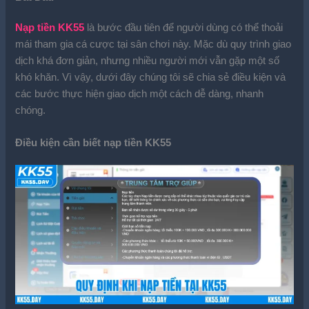
Nạp tiền KK55
là bước đầu tiên để người dùng có thể thoải
mái tham gia cá cược tại sân chơi này. Mặc dù quy trình giao
dịch khá đơn giản, nhưng nhiều người mới vẫn gặp một số
khó khăn. Vì vậy, dưới đây chúng tôi sẽ chia sẻ điều kiện và
các bước thực hiện giao dịch một cách dễ dàng, nhanh
chóng.
Điều kiện cần biết nạp tiền KK55