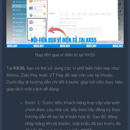
Nạp tiền qua ví điện tử tại KK55
Tại
KK55
, bạn có thể sử dụng các ví phổ biến hiện nay như:
Momo, Zalo Pay hoặc VT Pay để nạp vốn vào tài khoản.
Dưới đây là hướng dẫn chi tiết 4 bước giúp hội viên thực hiện
giao dịch một cách dễ dàng:
Bước 1: Trước tiên, khách hàng truy cập vào web
chính thức của nhà cái, tiếp theo hãy đăng ký theo
hướng dẫn để tạo tài khoản hợp lệ. Sau đó, đăng
nhập bằng tên tài khoản, mật khẩu đã tạo trước đó