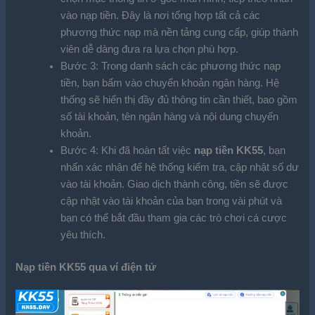
vào nạp tiền. Đây là nơi tổng hợp tất cả các
phương thức nạp mà nền tảng cung cấp, giúp thành
viên dễ dàng đưa ra lựa chọn phù hợp.
Bước 3: Trong danh sách các phương thức nạp
tiền, bạn bấm vào chuyển khoản ngân hàng. Hệ
thống sẽ hiển thị đầy đủ thông tin cần thiết, bao gồm
số tài khoản, tên ngân hàng và nội dung chuyển
khoản.
Bước 4: Khi đã hoàn tất việc
nạp tiền KK55
, bạn
nhấn xác nhận để hệ thống kiểm tra, cập nhật số dư
vào tài khoản. Giao dịch thành công, tiền sẽ được
cập nhật vào tài khoản của bạn trong vài phút và
bạn có thể bắt đầu tham gia các trò chơi cá cược
yêu thích.
Nạp tiền KK55 qua ví điện tử