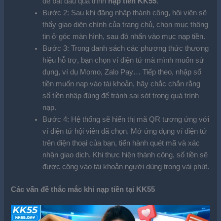
để bắt đầu quá trình
nạp tiền KK55
.
Bước 2: Sau khi đăng nhập thành công, hội viên sẽ
thấy giao diện chính của trang chủ, chọn mục thông
tin ở góc màn hình, sau đó nhấn vào mục nạp tiền.
Bước 3: Trong danh sách các phương thức thương
hiệu hỗ trợ, bạn chọn ví điện tử mà mình muốn sử
dụng, ví dụ Momo, Zalo Pay… Tiếp theo, nhập số
tiền muốn nạp vào tài khoản, hãy chắc chắn rằng
số tiền nhập đúng để tránh sai sót trong quá trình
nạp.
Bước 4: Hệ thống sẽ hiển thị mã QR tương ứng với
ví điện tử hội viên đã chọn. Mở ứng dụng ví điện tử
trên điện thoại của bạn, tiến hành quét mã và xác
nhận giao dịch. Khi thực hiện thành công, số tiền sẽ
được cộng vào tài khoản người dùng trong vài phút.
Các vấn đề thắc mắc khi nạp tiền tại KK55