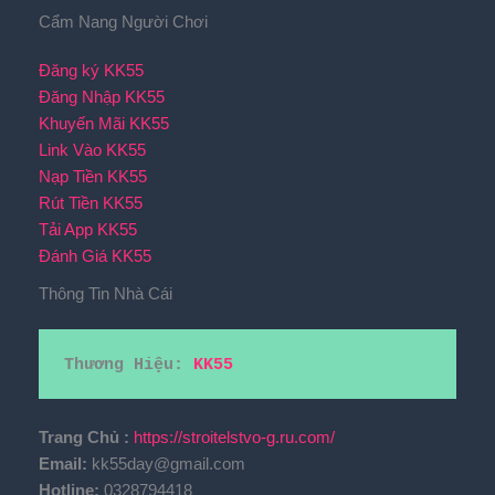
Cẩm Nang Người Chơi
Đăng ký KK55
Đăng Nhập KK55
Khuyến Mãi KK55
Link Vào KK55
Nạp Tiền KK55
Rút Tiền KK55
Tải App KK55
Đánh Giá KK55
Thông Tin Nhà Cái
Thương Hiệu:
KK55
Trang Chủ :
https://stroitelstvo-g.ru.com/
Email:
kk55day@gmail.com
Hotline:
0328794418