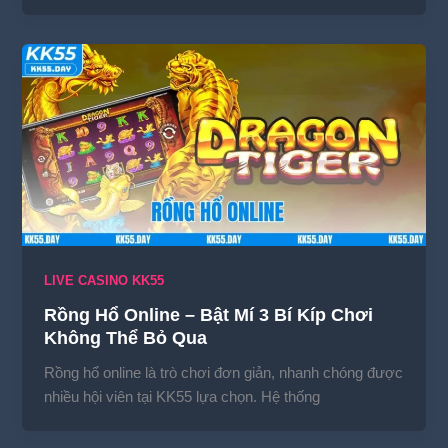
LIVE CASINO KK55
Rồng Hổ Online – Bật Mí 3 Bí Kíp Chơi
Không Thể Bỏ Qua
Rồng hổ online là trò chơi đơn giản, nhanh chóng được
nhiều hội viên tại KK55 lựa chọn. Hệ thống