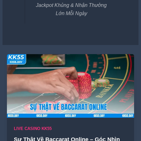
Jackpot Khủng & Nhận Thưởng
Lớn Mỗi Ngày
LIVE CASINO KK55
Sự Thật Về Baccarat Online – Góc Nhìn