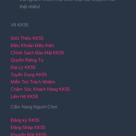
thật nhiều!
Về KK55
Giới Thiệu KK55
Điều Khoản Điều Kiện
Chính Sách Bảo Mật KK55
Quyền Riêng Tư
Đại Lý KK55
Tuyển Dụng KK55
Miễn Trừ Trách Nhiệm
Chăm Sóc Khách Hàng KK55
Liên Hệ KK55
Cẩm Nang Người Chơi
Đăng ký KK55
Đăng Nhập KK55
Khuyến Mãi KK55