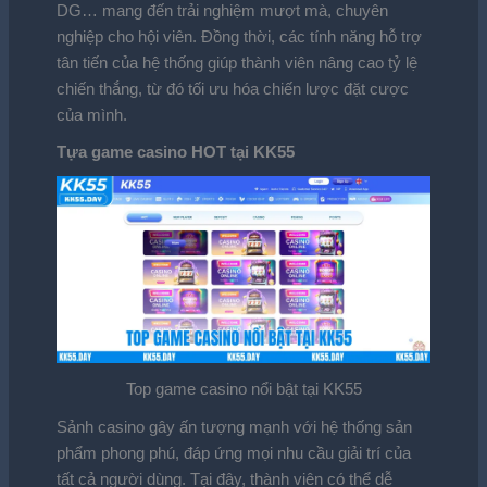
DG… mang đến trải nghiệm mượt mà, chuyên
nghiệp cho hội viên. Đồng thời, các tính năng hỗ trợ
tân tiến của hệ thống giúp thành viên nâng cao tỷ lệ
chiến thắng, từ đó tối ưu hóa chiến lược đặt cược
của mình.
Tựa game casino HOT tại KK55
Top game casino nổi bật tại KK55
Sảnh casino gây ấn tượng mạnh với hệ thống sản
phẩm phong phú, đáp ứng mọi nhu cầu giải trí của
tất cả người dùng. Tại đây, thành viên có thể dễ