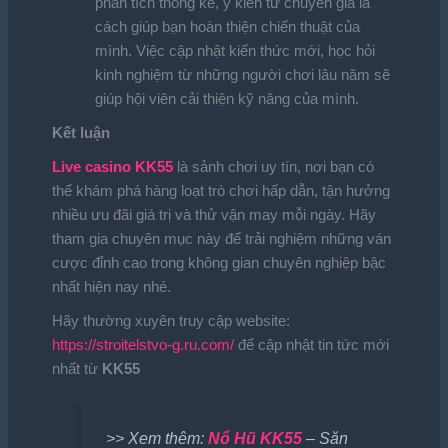
phân tích thống kê, ý kiến từ chuyên gia là
cách giúp bạn hoàn thiện chiến thuật của
mình. Việc cập nhật kiến thức mới, học hỏi
kinh nghiệm từ những người chơi lâu năm sẽ
giúp hội viên cải thiện kỹ năng của mình.
Kết luận
Live casino KK55
là sảnh chơi uy tín, nơi bạn có
thể khám phá hàng loạt trò chơi hấp dẫn, tận hưởng
nhiều ưu đãi giá trị và thử vận may mỗi ngày. Hãy
tham gia chuyên mục này để trải nghiệm những ván
cược đỉnh cao trong không gian chuyên nghiệp bậc
nhất hiện nay nhé.
Hãy thường xuyên truy cập website:
https://stroitelstvo-g.ru.com/
để cập nhật tin tức mới
nhất từ
KK55
>> Xem thêm:
Nổ Hũ KK55
– Săn