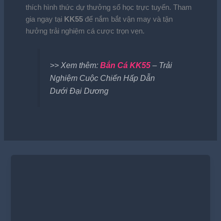
thích hình thức dự thưởng số học trực tuyến. Tham
gia ngay tại
KK55
để nắm bắt vận may và tận
hưởng trải nghiệm cá cược trọn vẹn.
>> Xem thêm:
Bắn Cá KK55
– Trải
Nghiệm Cuộc Chiến Hấp Dẫn
Dưới Đại Dương