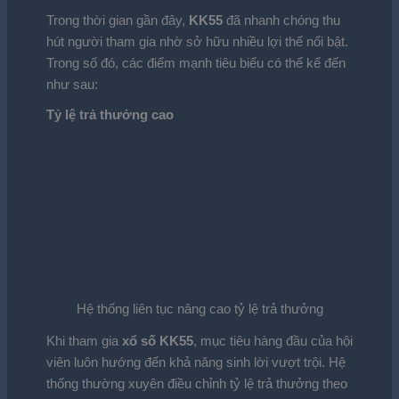
Trong thời gian gần đây,
KK55
đã nhanh chóng thu
hút người tham gia nhờ sở hữu nhiều lợi thế nổi bật.
Trong số đó, các điểm mạnh tiêu biểu có thể kể đến
như sau:
Tỷ lệ trả thưởng cao
Hệ thống liên tục nâng cao tỷ lệ trả thưởng
Khi tham gia
xổ số KK55
, mục tiêu hàng đầu của hội
viên luôn hướng đến khả năng sinh lời vượt trội. Hệ
thống thường xuyên điều chỉnh tỷ lệ trả thưởng theo