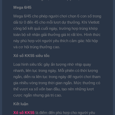
Mega 6/45
Mega 6/45 cho phép người chơi chọn 6 con số trong
dải từ 0 đến 45 cho mỗi lượt dự thưởng. Khi Vietlott
công bố kết quả cuối ngày, trường hợp trùng khớp
toàn bộ sẽ nhận giải thưởng giá trị rất lớn. Hình thức
này phù hợp với người yêu thích cảm giác hồi hộp
và cơ hội trúng thưởng cao.
Xổ số KK55 siêu tốc
Loại hình siêu tốc gây ấn tượng nhờ nhịp quay
nhanh, liên tục trong ngày. Mỗi phiên có thời lượng
ngắn, diễn ra liên tục trong ngày để người chơi tham
gia nhiều vòng trong thời gian ngắn. Mức thưởng có
thể vượt xa số vốn ban đầu, tạo nên những lượt
cược ngắn nhưng giá trị cao.
Kết luận
Xổ số KK55
là điểm đến phù hợp cho người yêu