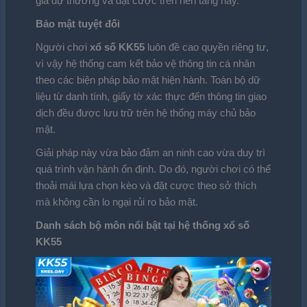
gia dự thưởng và đặt cược trên nền tảng này.
Bảo mật tuyệt đối
Người chơi
xổ số KK55
luôn đề cao quyền riêng tư,
vì vậy hệ thống cam kết bảo vệ thông tin cá nhân
theo các biện pháp bảo mật hiện hành. Toàn bộ dữ
liệu từ danh tính, giấy tờ xác thực đến thông tin giao
dịch đều được lưu trữ trên hệ thống máy chủ bảo
mật.
Giải pháp này vừa bảo đảm an ninh cao vừa duy trì
quá trình vận hành ổn định. Do đó, người chơi có thể
thoải mái lựa chọn kèo và đặt cược theo sở thích
mà không cần lo ngại rủi ro bảo mật.
Danh sách bộ môn nổi bật tại hệ thống xổ số
KK55