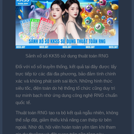
Sảnh xổ số KK55 sử dụng thuật toán RNG
Đối với xổ số truyền thống, kết quả tại đây được lấy
trực tiếp từ các đài địa phương, bảo đảm tính chính
xác và không phát sinh sai lệch. Những hình thức
siêu tốc, điện toán do hệ thống tổ chức cũng duy trì
sự minh bạch nhờ ứng dụng công nghệ RNG chuẩn
quốc tế.
Thuật toán RNG tạo ra bộ kết quả ngẫu nhiên, không
thể sắp đặt, giảm thiểu khả năng can thiệp từ bên
ngoài. Nhờ đó, hội viên hoàn toàn yên tâm khi tham