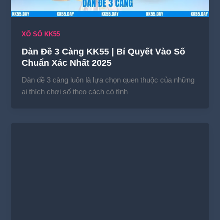
XỔ SỐ KK55
Dàn Đề 3 Càng KK55 | Bí Quyết Vào Số
Chuẩn Xác Nhất 2025
Dàn đề 3 càng luôn là lựa chọn quen thuộc của những
ai thích chơi số theo cách có tính