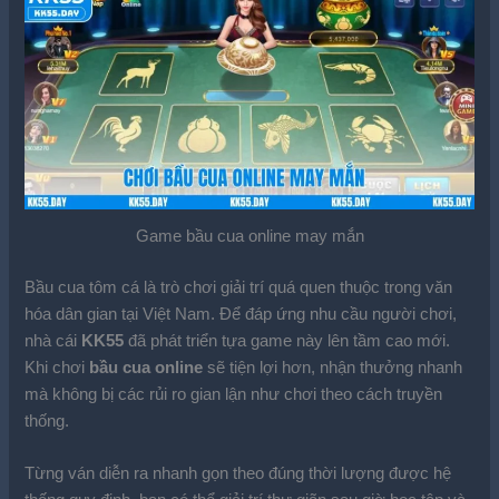
Game bầu cua online may mắn
Bầu cua tôm cá là trò chơi giải trí quá quen thuộc trong văn
hóa dân gian tại Việt Nam. Để đáp ứng nhu cầu người chơi,
nhà cái
KK55
đã phát triển tựa game này lên tầm cao mới.
Khi chơi
bầu cua online
sẽ tiện lợi hơn, nhận thưởng nhanh
mà không bị các rủi ro gian lận như chơi theo cách truyền
thống.
Từng ván diễn ra nhanh gọn theo đúng thời lượng được hệ