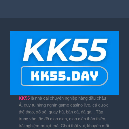
KK55
là nhà cái chuyên nghiệp hàng đầu châu
Á, quy tụ hàng nghìn game casino live, cá cược
thể thao, xổ số, quay hũ, bắn cá, đá gà... Tập
trung vào tốc độ giao dịch, giao diện thân thiện,
trải nghiệm mượt mà. Chơi thật vui, khuyến mãi