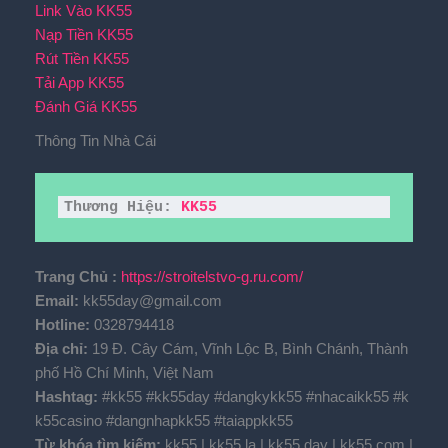
Link Vào KK55
Nạp Tiền KK55
Rút Tiền KK55
Tải App KK55
Đánh Giá KK55
Thông Tin Nhà Cái
Thương Hiệu:
KK55
Trang Chủ :
https://stroitelstvo-g.ru.com/
Email:
kk55day@gmail.com
Hotline:
0328794418
Địa chỉ:
19 Đ. Cây Cám, Vĩnh Lộc B, Bình Chánh, Thành
phố Hồ Chí Minh, Việt Nam
Hashtag:
#kk55 #kk55day #dangkykk55 #nhacaikk55 #k
k55casino #dangnhapkk55 #taiappkk55
Từ khóa tìm kiếm:
kk55 | kk55 la | kk55 day | kk55.com |