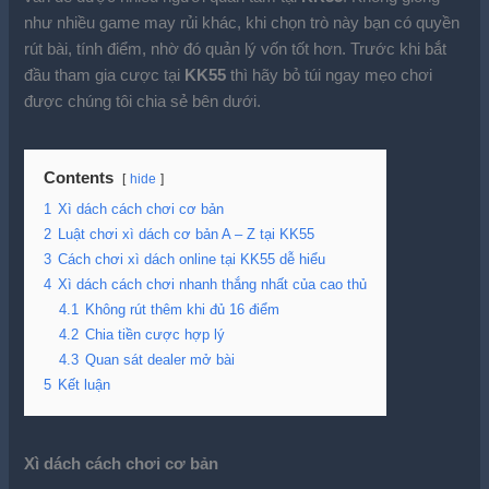
như nhiều game may rủi khác, khi chọn trò này bạn có quyền
rút bài, tính điểm, nhờ đó quản lý vốn tốt hơn. Trước khi bắt
đầu tham gia cược tại
KK55
thì hãy bỏ túi ngay mẹo chơi
được chúng tôi chia sẻ bên dưới.
Contents
hide
1
Xì dách cách chơi cơ bản
2
Luật chơi xì dách cơ bản A – Z tại KK55
3
Cách chơi xì dách online tại KK55 dễ hiểu
4
Xì dách cách chơi nhanh thắng nhất của cao thủ
4.1
Không rút thêm khi đủ 16 điểm
4.2
Chia tiền cược hợp lý
4.3
Quan sát dealer mở bài
5
Kết luận
Xì dách cách chơi cơ bản