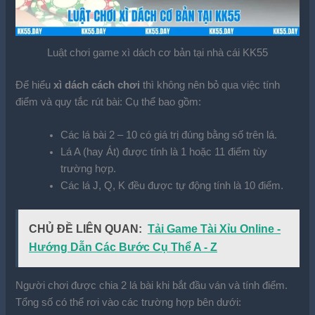
Luật chơi game xì dách cơ bản tại nhà cái KK55
Để hiểu
xì dách cách chơi
thì không nên bỏ qua việc tính
điểm và quy tắc rút bài: Cụ thể bao gồm:
Các lá bài 2 – 10 có giá trị đúng bằng số trên lá.
Lá A (hay Át) được tính là 1 hoặc 11 điểm tùy
trường hợp.
Các lá J, Q, K đều được tự động tính là 10 điểm.
CHỦ ĐỀ LIÊN QUAN:
Tải Game Tài Xỉu Online -
Hướng Dẫn Các Bước Cụ Thể A - Z
Người chơi được chia 2 lá bài khi bắt đầu ván và tính điểm.
Tổng số có thể rơi vào các trường hợp bên dưới: