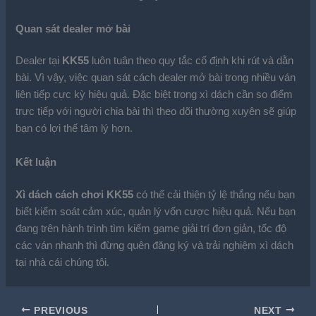
Quan sát dealer mở bài
Dealer tại
KK55
luôn tuân theo quy tắc cố định khi rút và dằn
bài. Vì vậy, việc quan sát cách dealer mở bài trong nhiều ván
liên tiếp cực kỳ hiệu quả. Đặc biệt trong xì dách cần so điểm
trực tiếp với người chia bài thì theo dõi thường xuyên sẽ giúp
bạn có lợi thế tâm lý hơn.
Kết luận
Xì dách cách chơi
KK55
có thể cải thiện tỷ lệ thắng nếu bạn
biết kiểm soát cảm xúc, quản lý vốn cược hiệu quả. Nếu bạn
đang trên hành trình tìm kiếm game giải trí đơn giản, tốc độ
các ván nhanh thì đừng quên đăng ký và trải nghiệm xì dách
tại nhà cái chúng tôi.
PREVIOUS
NEXT