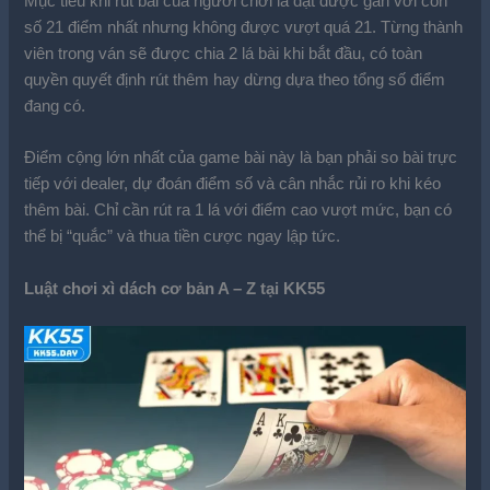
Mục tiêu khi rút bài của người chơi là đạt được gần với con
số 21 điểm nhất nhưng không được vượt quá 21. Từng thành
viên trong ván sẽ được chia 2 lá bài khi bắt đầu, có toàn
quyền quyết định rút thêm hay dừng dựa theo tổng số điểm
đang có.
Điểm cộng lớn nhất của game bài này là bạn phải so bài trực
tiếp với dealer, dự đoán điểm số và cân nhắc rủi ro khi kéo
thêm bài. Chỉ cần rút ra 1 lá với điểm cao vượt mức, bạn có
thể bị “quắc” và thua tiền cược ngay lập tức.
Luật chơi xì dách cơ bản A – Z tại KK55