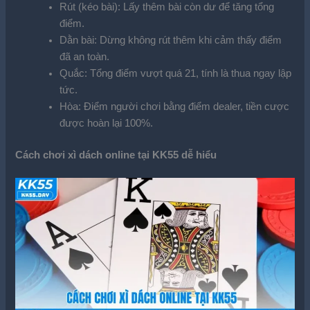
Rút (kéo bài): Lấy thêm bài còn dư để tăng tổng
điểm.
Dằn bài: Dừng không rút thêm khi cảm thấy điểm
đã an toàn.
Quắc: Tổng điểm vượt quá 21, tính là thua ngay lập
tức.
Hòa: Điểm người chơi bằng điểm dealer, tiền cược
được hoàn lại 100%.
Cách chơi xì dách online tại KK55 dễ hiểu