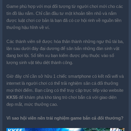
Game phù hợp với mọi đối tượng từ người chơi mới cho các
tín đồ lâu nắm. Chỉ cần đầu tư một khoản tiền nhỏ và nắm
được luật chơi cơ bản là bạn đã có cơ hội rinh về nguồn tiền
thưởng hậu hĩnh về ví.
Các thành viên sẽ được hóa thân thành những ngư thủ tài ba,
lặn sau dưới đáy đại dương để săn bắn những đàn sinh vật
đang bơi lội. Số tiền xu bạn kiếm được phụ thuộc vào số
lượng sinh vật tiêu diệt thành công.
Giờ đây chỉ cần sở hữu 1 chiếc smartphone có kết nối wifi và
internet là người chơi có thể trải nghiệm săn cá đổi thưởng
mọi thời điểm. Bạn cũng có thể truy cập trực tiếp vào website
KK55
để khám phá kho tàng trò chơi bắn cá với giao diện
đẹp mắt, mức thưởng cao.
Vì sao hội viên nên trải nghiệm game bắn cá đổi thưởng?