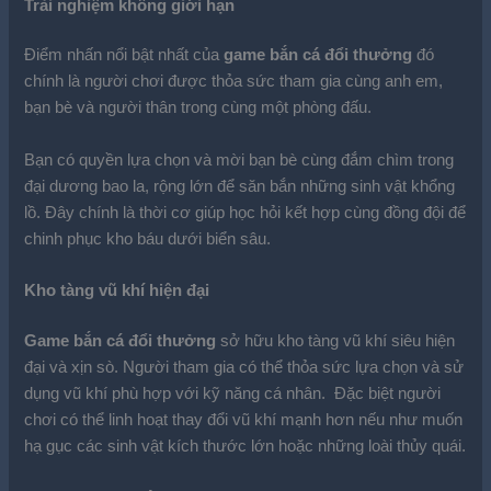
Trải nghiệm không giới hạn
Điểm nhấn nổi bật nhất của
game bắn cá đổi thưởng
đó
chính là người chơi được thỏa sức tham gia cùng anh em,
bạn bè và người thân trong cùng một phòng đấu.
Bạn có quyền lựa chọn và mời bạn bè cùng đắm chìm trong
đại dương bao la, rộng lớn để săn bắn những sinh vật khổng
lồ. Đây chính là thời cơ giúp học hỏi kết hợp cùng đồng đội để
chinh phục kho báu dưới biển sâu.
Kho tàng vũ khí hiện đại
Game bắn cá đổi thưởng
sở hữu kho tàng vũ khí siêu hiện
đại và xịn sò. Người tham gia có thể thỏa sức lựa chọn và sử
dụng vũ khí phù hợp với kỹ năng cá nhân. Đặc biệt người
chơi có thể linh hoạt thay đổi vũ khí mạnh hơn nếu như muốn
hạ gục các sinh vật kích thước lớn hoặc những loài thủy quái.