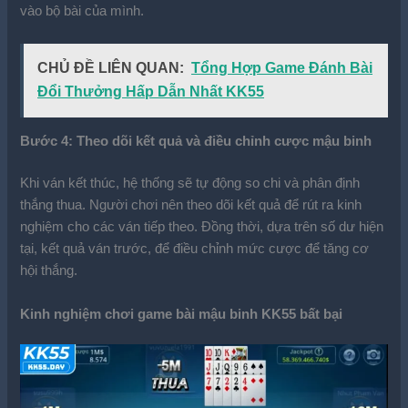
vào bộ bài của mình.
CHỦ ĐỀ LIÊN QUAN:
Tổng Hợp Game Đánh Bài
Đổi Thưởng Hấp Dẫn Nhất KK55
Bước 4: Theo dõi kết quả và điều chỉnh cược mậu binh
Khi ván kết thúc, hệ thống sẽ tự động so chi và phân định
thắng thua. Người chơi nên theo dõi kết quả để rút ra kinh
nghiệm cho các ván tiếp theo. Đồng thời, dựa trên số dư hiện
tại, kết quả ván trước, để điều chỉnh mức cược để tăng cơ
hội thắng.
Kinh nghiệm chơi game bài mậu binh KK55 bất bại