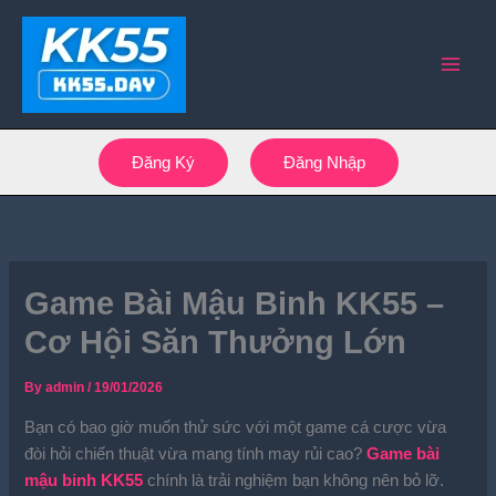
Skip
to
content
Đăng Ký
Đăng Nhập
Game Bài Mậu Binh KK55 –
Cơ Hội Săn Thưởng Lớn
By
admin
/
19/01/2026
Bạn có bao giờ muốn thử sức với một game cá cược vừa
đòi hỏi chiến thuật vừa mang tính may rủi cao?
Game bài
mậu binh
KK55
chính là trải nghiệm bạn không nên bỏ lỡ.