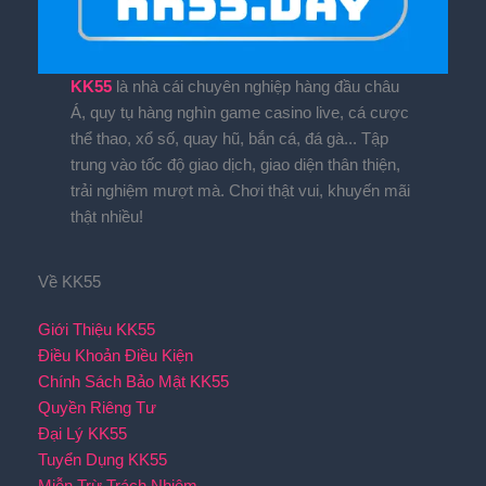
KK55
là nhà cái chuyên nghiệp hàng đầu châu
Á, quy tụ hàng nghìn game casino live, cá cược
thể thao, xổ số, quay hũ, bắn cá, đá gà... Tập
trung vào tốc độ giao dịch, giao diện thân thiện,
trải nghiệm mượt mà. Chơi thật vui, khuyến mãi
thật nhiều!
Về KK55
Giới Thiệu KK55
Điều Khoản Điều Kiện
Chính Sách Bảo Mật KK55
Quyền Riêng Tư
Đại Lý KK55
Tuyển Dụng KK55
Miễn Trừ Trách Nhiệm