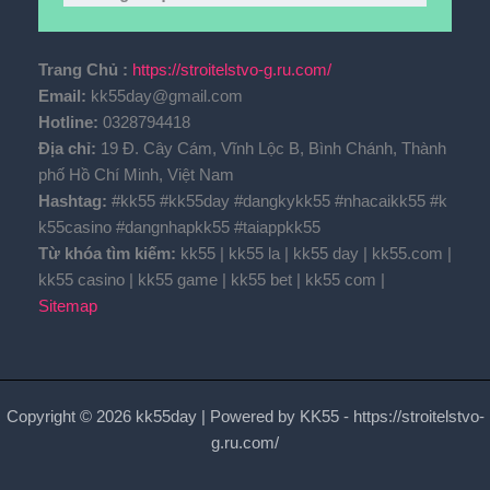
Trang Chủ :
https://stroitelstvo-g.ru.com/
Email:
kk55day@gmail.com
Hotline:
0328794418
Địa chỉ:
19 Đ. Cây Cám, Vĩnh Lộc B, Bình Chánh, Thành
phố Hồ Chí Minh, Việt Nam
Hashtag:
#kk55 #kk55day #dangkykk55 #nhacaikk55 #k
k55casino #dangnhapkk55 #taiappkk55
Từ khóa tìm kiếm:
kk55 | kk55 la | kk55 day | kk55.com |
kk55 casino | kk55 game | kk55 bet | kk55 com |
Sitemap
Copyright © 2026 kk55day | Powered by KK55 - https://stroitelstvo-
g.ru.com/