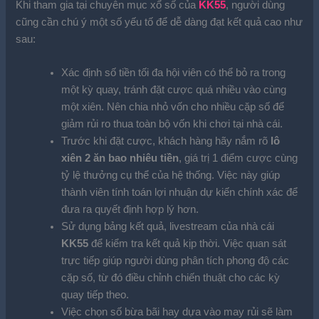
Khi tham gia tại chuyên mục xổ số của
KK55
, người dùng
cũng cần chú ý một số yếu tố để dễ dàng đạt kết quả cao như
sau:
Xác định số tiền tối đa hội viên có thể bỏ ra trong
một kỳ quay, tránh đặt cược quá nhiều vào cùng
một xiên. Nên chia nhỏ vốn cho nhiều cặp số để
giảm rủi ro thua toàn bộ vốn khi chơi tại nhà cái.
Trước khi đặt cược, khách hàng hãy nắm rõ
lô
xiên 2 ăn bao nhiêu tiền
, giá trị 1 điểm cược cùng
tỷ lệ thưởng cụ thể của hệ thống. Việc này giúp
thành viên tính toán lợi nhuận dự kiến chính xác để
đưa ra quyết định hợp lý hơn.
Sử dụng bảng kết quả, livestream của nhà cái
KK55
để kiểm tra kết quả kịp thời. Việc quan sát
trực tiếp giúp người dùng phân tích phong độ các
cặp số, từ đó điều chỉnh chiến thuật cho các kỳ
quay tiếp theo.
Việc chọn số bừa bãi hay dựa vào may rủi sẽ làm