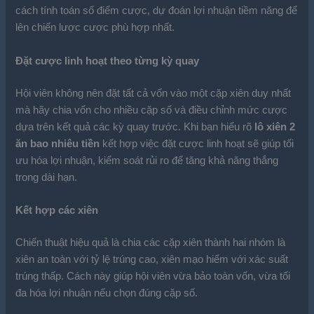
cách tính toán số điểm cược, dự đoán lợi nhuận tiềm năng để
lên chiến lược cược phù hợp nhất.
Đặt cược linh hoạt theo từng kỳ quay
Hội viên không nên đặt tất cả vốn vào một cặp xiên duy nhất
mà hãy chia vốn cho nhiều cặp số và điều chỉnh mức cược
dựa trên kết quả các kỳ quay trước. Khi bạn hiểu rõ
lô xiên 2
ăn bao nhiêu tiền
kết hợp việc đặt cược linh hoạt sẽ giúp tối
ưu hóa lợi nhuận, kiểm soát rủi ro để tăng khả năng thắng
trong dài hạn.
Kết hợp các xiên
Chiến thuật hiệu quả là chia các cặp xiên thành hai nhóm là
xiên an toàn với tỷ lệ trúng cao, xiên mạo hiểm với xác suất
trúng thấp. Cách này giúp hội viên vừa bảo toàn vốn, vừa tối
đa hóa lợi nhuận nếu chọn đúng cặp số.