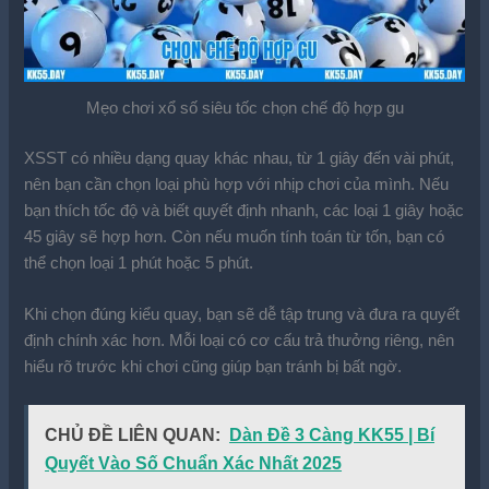
Mẹo chơi xổ số siêu tốc chọn chế độ hợp gu
XSST có nhiều dạng quay khác nhau, từ 1 giây đến vài phút,
nên bạn cần chọn loại phù hợp với nhịp chơi của mình. Nếu
bạn thích tốc độ và biết quyết định nhanh, các loại 1 giây hoặc
45 giây sẽ hợp hơn. Còn nếu muốn tính toán từ tốn, bạn có
thể chọn loại 1 phút hoặc 5 phút.
Khi chọn đúng kiểu quay, bạn sẽ dễ tập trung và đưa ra quyết
định chính xác hơn. Mỗi loại có cơ cấu trả thưởng riêng, nên
hiểu rõ trước khi chơi cũng giúp bạn tránh bị bất ngờ.
CHỦ ĐỀ LIÊN QUAN:
Dàn Đề 3 Càng KK55 | Bí
Quyết Vào Số Chuẩn Xác Nhất 2025