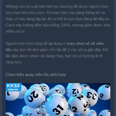
Những con số xuất hiện liên tục thường dễ được người chơi
lựa chọn hơn khi cược. Khi bạn nhìn vào bảng thống kê và
thấy số nào đang lặp lại, đó có thể là lựa chọn đáng để đầu tư.
Cách này không đảm bảo thắng 100%, nhưng giảm được khá
nhiều rủi ro.
Người mới chơi cũng dễ áp dụng vì
mẹo chơi xổ số siêu
tốc
này làm rất đơn giản: chỉ cần để ý các số ra gần đây. Khi
đã nắm được nhóm số đang chạy, bạn sẽ có hướng đi rõ
ràng hơn.
Chọn kiểu quay siêu tốc phù hợp