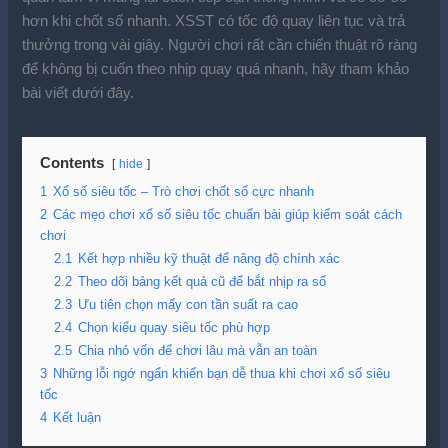
hơn khi chốt số nhanh. XSST có tốc độ quay liên tục và trả
thưởng trong vài giây. Người chơi rất cần chiến thuật rõ ràng
để không bị cuốn theo nhịp quay quá nhanh, hãy tham khảo
bài viết dưới đây.
Contents
hide
1
Xổ số siêu tốc – Trò chơi chốt số cực nhanh
2
Các mẹo chơi xổ số siêu tốc chuẩn bài giúp kiểm soát cách
chơi
2.1
Kết hợp nhiều kỹ thuật để nâng độ chính xác
2.2
Theo dõi bảng kết quả cũ để bắt nhịp ra số
2.3
Ưu tiên chọn mấy con tần suất ra cao
2.4
Chọn kiểu quay siêu tốc phù hợp
2.5
Chia nhỏ vốn để chơi lâu mà vẫn an toàn
3
Những lỗi ngớ ngẩn khiến bạn dễ thua khi chơi xổ số siêu
tốc
4
Kết luận