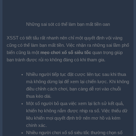
Những sai sót có thể làm bạn mất tiền oan
XSST có tiết tấu rất nhanh nên chỉ một quyết định vội vàng
cũng có thể làm bạn mất tiền. Việc nhận ra những sai lầm phổ
biến cũng là một
mẹo chơi xổ số siêu tốc
quan trọng
giúp
bạn tránh được rủi ro không đáng có khi tham gia.
Nhiều người tiếp tục đặt cược liên tục sau khi thua
mà không dừng lại để xem lại chiến lược. Khi không
điều chỉnh cách chơi, bạn càng dễ rơi vào chuỗi
thua kéo dài.
Một số người bỏ qua việc xem lại lịch sử kết quả,
khiến họ không nắm được nhịp ra số. Việc thiếu dữ
liệu khiến mọi quyết định trở nên mơ hồ và kém
chính xác.
Nhiều người chơi xổ số siêu tốc thường chọn số