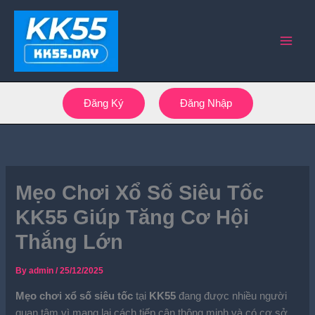
Skip
to
content
Đăng Ký
Đăng Nhập
Mẹo Chơi Xổ Số Siêu Tốc
KK55 Giúp Tăng Cơ Hội
Thắng Lớn
By
admin
/
25/12/2025
Mẹo chơi xổ số siêu tốc
tại
KK55
đang được nhiều người
quan tâm vì mang lại cách tiếp cận thông minh và có cơ sở