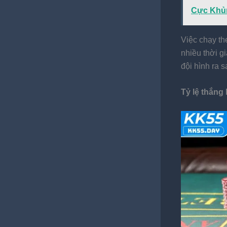
Cực Khủ
Việc chạy th
nhiều thời gi
đội hình ra 
Tỷ lệ thắng