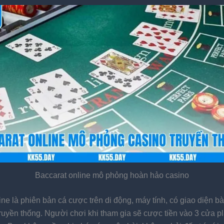
Baccarat online mô phỏng hoàn hảo casino
ine là phiên bản cá cược trên di động, máy tính, có giao diện b
ruyền thống. Người chơi khi tham gia sẽ cược tiền vào 3 cửa pl