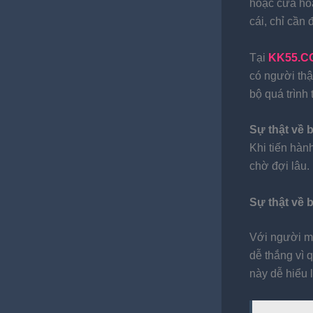
hoặc cửa hòa
cái, chỉ cần 
Tại
KK55.C
có người thậ
bộ quá trình
Sự thật về 
Khi tiến hàn
chờ đợi lâu.
Sự thật về 
Với người mớ
dễ thắng vì 
này dễ hiểu 