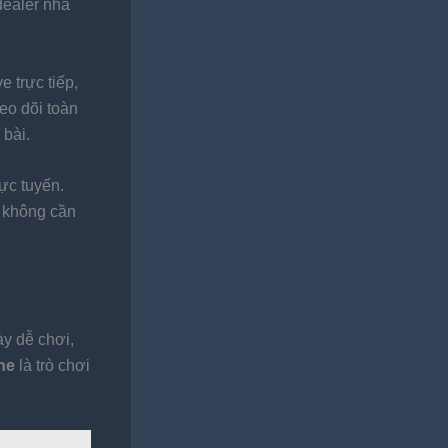
dealer nhà
e trực tiếp,
heo dõi toàn
 bài.
ực tuyến.
, không cần
y dễ chơi,
ne
là trò chơi