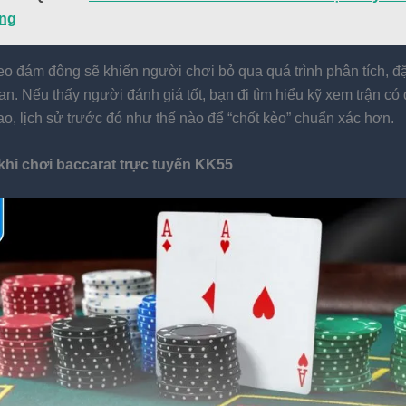
ng
eo đám đông sẽ khiến người chơi bỏ qua quá trình phân tích, đ
an. Nếu thấy người đánh giá tốt, bạn đi tìm hiểu kỹ xem trận có 
sao, lịch sử trước đó như thế nào để “chốt kèo” chuẩn xác hơn.
 khi chơi baccarat trực tuyến KK55