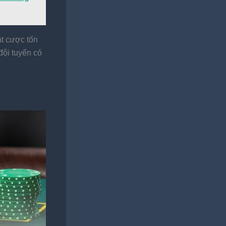
ặt cược tốn
đội tuyển có